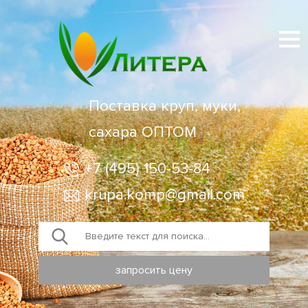
Поставка круп, муки,
сахара ОПТОМ
+7 (495) 150-53-84
krupa.komp@gmail.com
запросить цену